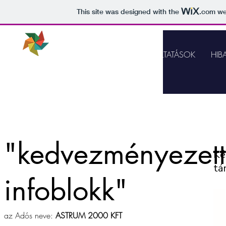
This site was designed with the
.com
web
ASTRUM 2000
Számítástechnikai
ZDÖLAP
SZÁMÍTÁSTECHNIKA
SZOLGÁLTATÁSOK
HIB
és Informatikai KFT
mobil:+362
0 424-9411
e-mail:
info@astrum2000.hu
"kedvezményezett
Ké
tá
infoblokk"
az Adós neve:
ASTRUM 2000 KFT